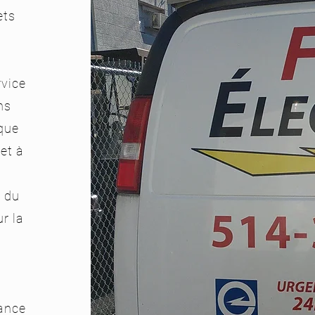
ets
rvice
ens
que
et à
s du
r la
mance