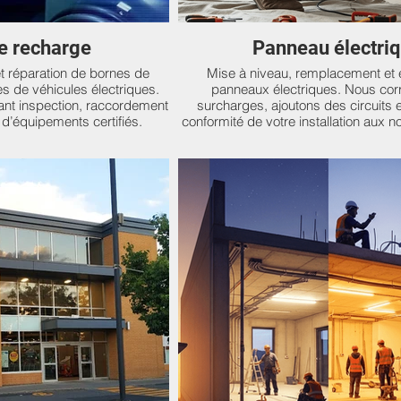
e recharge
Panneau électri
 et réparation de bornes de
Mise à niveau, remplacement et e
s de véhicules électriques.
panneaux électriques. Nous cor
uant inspection, raccordement
surcharges, ajoutons des circuits 
d’équipements certifiés.
conformité de votre installation aux n