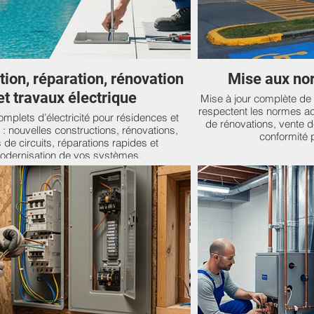
n, réparation, rénovation
Mise aux no
et travaux électrique
Mise à jour complète de v
respectent les normes act
mplets d’électricité pour résidences et
de rénovations, vente 
 : nouvelles constructions, rénovations,
conformité 
s de circuits, réparations rapides et
odernisation de vos systèmes.