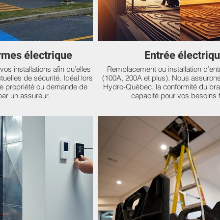
rmes électrique
Entrée électriq
os installations afin qu’elles
Remplacement ou installation d’ent
uelles de sécurité. Idéal lors
(100A, 200A et plus). Nous assurons 
de propriété ou demande de
Hydro-Québec, la conformité du bra
par un assureur.
capacité pour vos besoins f