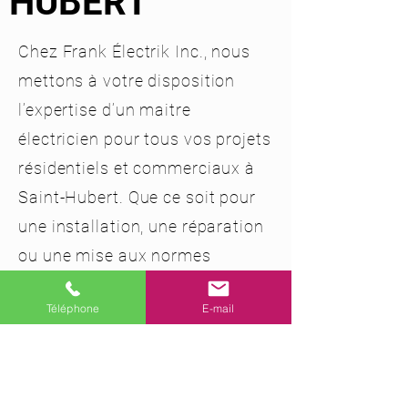
HUBERT
Chez Frank Électrik Inc., nous
mettons à votre disposition
l’expertise d’un maitre
électricien pour tous vos projets
résidentiels et commerciaux à
Saint-Hubert. Que ce soit pour
une installation, une réparation
ou une mise aux normes
électriques, notre équipe
Téléphone
E-mail
s’assure d’offrir un travail de
haute qualité, sécuritaire et, à
un prix compétitif.