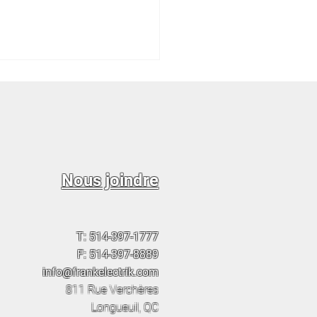
Nous joindre
ranchez votre été —
ilateurs, Cuisine &
n Intelligent
T:
514-397-1777
F:
514-397-8889
info@frankelectrik.com
811 Rue Verchères
Longueuil, QC