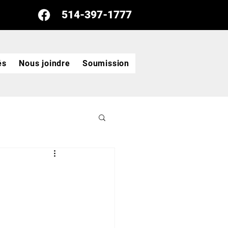
514-397-1777
és
Nous joindre
Soumission