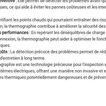
éventive
 : Elle permet de détecter les problèmes avant qu'
ues, ce qui aide à éviter les pannes coûteuses et les inte
entifiant les points chauds qui pourraient entraîner des ris
on, la thermographie contribue à améliorer la sécurité des 
s performances
 : En repérant les déséquilibres de charge 
nnexion, la thermographie peut aider à optimiser le fon
iques.
oûts
 : La détection précoce des problèmes permet de rédu
 d'entretien à long terme.
raphie est une technologie précieuse pour l'inspection e
èmes électriques, offrant une manière non invasive et e
es thermiques potentiellement dangereuses et de préveni