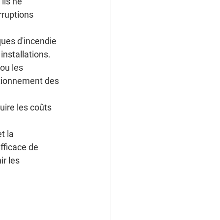
ils ne 
rruptions 
ques d'incendie 
installations.
ou les 
ctionnement des 
ire les coûts 
t la 
fficace de 
r les 