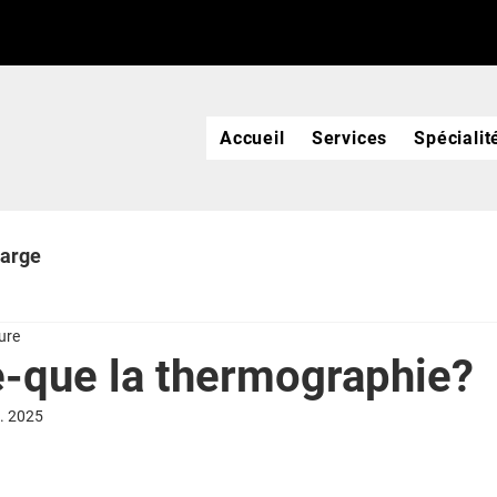
Accueil
Services
Spécialit
harge
ure
e-que la thermographie?
l. 2025