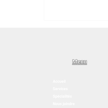
Menu
Installation Hilo : pourquoi
choisir un maitre-électricien?
Accueil
Services
Spécialités
Nous joindre