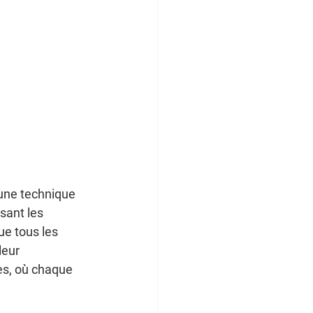
une technique 
sant les 
ue tous les 
eur 
es, où chaque 