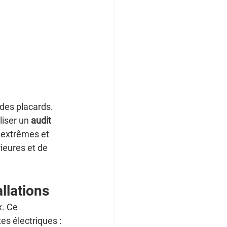
des placards. 
liser un 
audit 
 extrêmes et 
ieures et de 
allations
x. Ce 
s électriques :