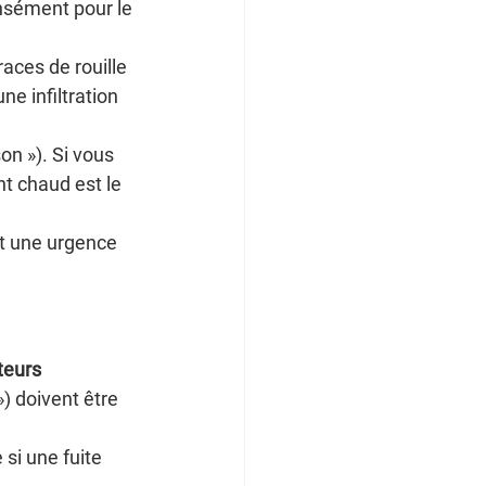
ensément pour le 
aces de rouille 
e infiltration 
on »). Si vous 
t chaud est le 
t une urgence 
teurs 
») doivent être 
si une fuite 