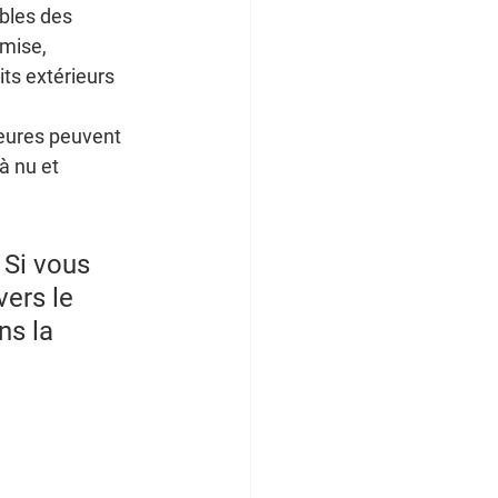
ibles des 
mise, 
ts extérieurs 
ieures peuvent 
à nu et 
 Si vous 
ers le 
ns la 
 