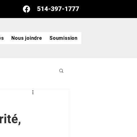
514-397-1777
és
Nous joindre
Soumission
ité,