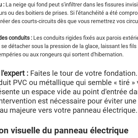
u :
 La neige qui fond peut s'infiltrer dans les fissures invis
urs ou des boitiers de prises. Si l’étanchéité a été compro
créer des courts-circuits dès que vous remettrez vos circui
s conduits :
 Les conduits rigides fixés aux parois extér
se détacher sous la pression de la glace, laissant les fils 
mpéries ou aux rongeurs qui sortent d'hibernation.
l'expert :
 Faites le tour de votre fondation.
uit PVC ou métallique qui semble « tiré » v
ésente un espace vide au point d'entrée da
ntervention est nécessaire pour éviter une
d'eau majeure vers votre panneau électrique.
ion visuelle du panneau électrique