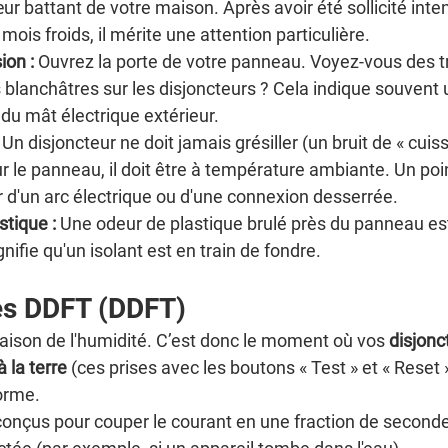
r battant de votre maison. Après avoir été sollicité int
mois froids, il mérite une attention particulière.
ion :
 Ouvrez la porte de votre panneau. Voyez-vous des tr
 blanchâtres sur les disjoncteurs ? Cela indique souvent un
du mât électrique extérieur.
 Un disjoncteur ne doit jamais grésiller (un bruit de « cuiss
r le panneau, il doit être à température ambiante. Un poin
 d'un arc électrique ou d'une connexion desserrée.
stique :
 Une odeur de plastique brulé près du panneau es
nifie qu'un isolant est en train de fondre.
des DDFT (DDFT)
saison de l'humidité. C’est donc le moment où vos 
disjonc
à la terre
 (ces prises avec les boutons « Test » et « Reset 
orme.
conçus pour couper le courant en une fraction de seconde 