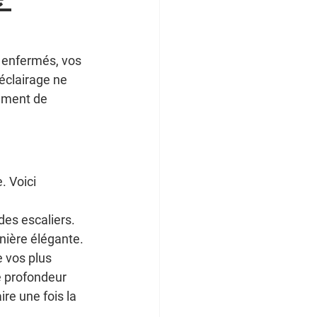
 enfermés, vos 
’éclairage ne 
lément de 
 Voici 
des escaliers. 
anière élégante.
 vos plus 
e profondeur 
re une fois la 