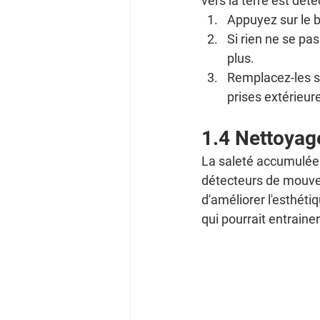
vers la terre est dét
Appuyez sur le 
Si rien ne se pas
plus.
Remplacez-les san
prises extérieur
1.4 Nettoyag
La saleté accumulée 
détecteurs de mouve
d'améliorer l'esthéti
qui pourrait entrain