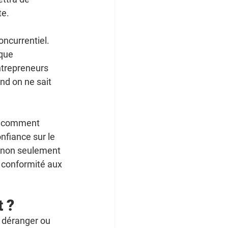
te.
ncurrentiel. 
que 
entrepreneurs 
nd on ne sait 
as comment 
onfiance sur le 
 — non seulement 
la conformité aux 
t ?
 déranger ou 