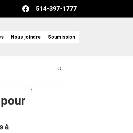
514-397-1777
és
Nous joindre
Soumission
 pour
s à 