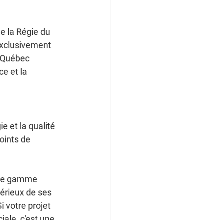
e la Régie du 
exclusivement 
u Québec 
e et la 
e et la qualité 
oints de 
 une gamme 
érieux de ses 
 votre projet 
le, c'est une 