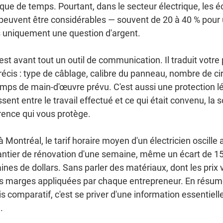
e de temps. Pourtant, dans le secteur électrique, les éc
 peuvent être considérables — souvent de 20 à 40 % pou
as uniquement une question d'argent.
est avant tout un outil de communication. Il traduit votre 
cis : type de câblage, calibre du panneau, nombre de circ
emps de main-d'œuvre prévu. C'est aussi une protection lég
ent entre le travail effectué et ce qui était convenu, la 
érence qui vous protège.
ontréal, le tarif horaire moyen d'un électricien oscille 
hantier de rénovation d'une semaine, même un écart de 15 
nes de dollars. Sans parler des matériaux, dont les prix v
les marges appliquées par chaque entrepreneur. En résumé
is comparatif, c'est se priver d'une information essentiell
.