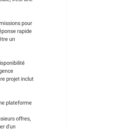
umissions pour 
réponse rapide 
être un 
sponibilité 
rgence 
e projet inclut 
une plateforme 
sieurs offres, 
er d'un 