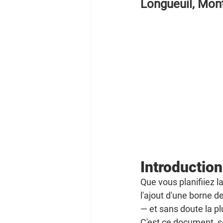
Longueuil, Mont
Introduction
Que vous planifiiez 
l'ajout d'une borne d
— et sans doute la pl
C'est ce document, s