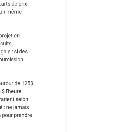
arts de prix 
r un même 
projet en 
uits, 
ale : si des 
soumission 
autour de 125$ 
$ l'heure 
arient selon 
 : ne jamais 
e pour prendre 