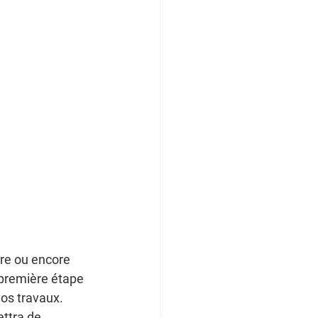
re ou encore 
 première étape 
vos travaux. 
ttra de 